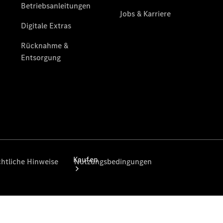
buchen
Modellübersicht
Gebrauchtwagensuche
Tel: +49
7641 4602
0
Kaufen